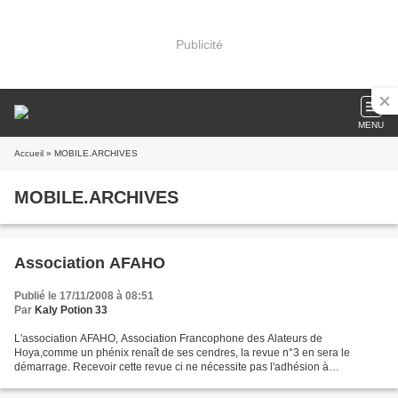
Publicité
MENU
Accueil
» MOBILE.ARCHIVES
MOBILE.ARCHIVES
Association AFAHO
Publié le 17/11/2008 à 08:51
Par
Kaly Potion 33
L'association AFAHO, Association Francophone des Alateurs de
Hoya,comme un phénix renaît de ses cendres, la revue n°3 en sera le
démarrage. Recevoir cette revue ci ne nécessite pas l'adhésion à
l'association, si vous êtes interessés, n'hésitez pas à me...