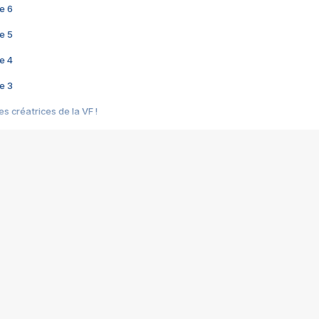
e 6
e 5
e 4
e 3
s créatrices de la VF !
e 2
e 1
e Mektoub My Love arrive enfin ! Rencontre avec Shaïn Boumedine et Sal
i : après Toni en famille
elle réalise le bouleversant Dites lui que je l'aime
ais ! Rencontre autour de Vie privée de Rebecca Zlotowski
 de Marguerite, Grave... Rencontre avec Ella Rumpf
 Les Rêveurs, un film intime sur la santé mentale