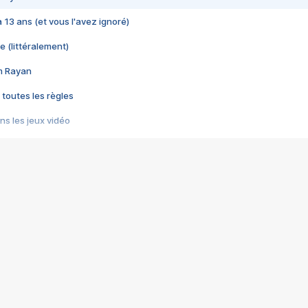
 a 13 ans (et vous l'avez ignoré)
e (littéralement)
im Rayan
 toutes les règles
s les jeux vidéo
us choquant de Rockstar ? - Le scandale BULLY
e plus moche de Steam
du RÊVE tourne au CAUCHEMAR
pendant 8 heures
it… à tort
umiliés par un jeu vidéo
ire - Final Fantasy 8