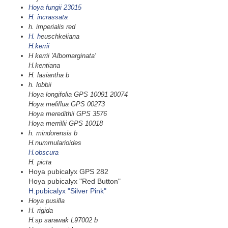
Hoya fungii 23015
H. incrassata
h. imperialis red
H. h
euschkeliana
H.kerrii
H kerrii 'Albomarginata'
H.kentiana
H. lasiantha b
h. lobbii
Hoya longifolia GPS 10091 20074
Hoya meliflua GPS 00273
Hoya meredithii GPS 3576
Hoya merrillii GPS 10018
h. mindorensis b
H.nummularioides
H.obscura
H. picta
Hoya pubicalyx GPS 282
Hoya pubicalyx "Red Button"
H.pubicalyx "Silver Pink"
Hoya pusilla
H. rigida
H.sp sarawak L97002 b