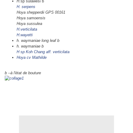
H.
sp sulawesi b
H. serpens
Hoya shepperdii GPS 00161
Hoya samoensis
Hoya sussulea
H.verticilata
H.wayetti
h. waymaniae long leaf b
h. waymaniae b
H sp Koh Chang aff. verticilata
Hoya cv Mathilde
b --à l'état de bouture