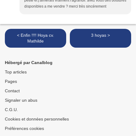
petite et j'aimerais vraiment l'agrandir. avez vous des boutures
disponibles a me vendre ? merci très sincérement
< Enfin !!!! Hoya cv.
3 hoyas >
Mathilde
Hébergé par Canalblog
Top articles
Pages
Contact
Signaler un abus
C.G.U.
Cookies et données personnelles
Préférences cookies