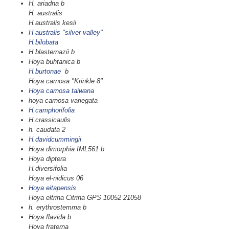
H. ariadna b
H. australis
H.australis kesii
H australis "silver valley"
H.bilobata
H blasternazii b
Hoya buhtanica b
H.burtonae
b
Hoya carnosa "Krinkle 8"
Hoya carnosa taiwana
hoya carnosa variegata
H.camphorifolia
H.crassicaulis
h. caudata 2
H.davidcummingii
Hoya dimorphia IML561 b
Hoya diptera
H.diversifolia
Hoya el-nidicus 06
Hoya eitapensis
Hoya eltrina Citrina GPS 10052 21058
h. erythrostemma b
Hoya flavida b
Hoya fraterna