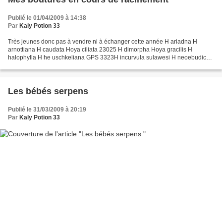
Publié le 01/04/2009 à 14:38
Par
Kaly Potion 33
Très jeunes donc pas à vendre ni à échanger cette année H ariadna H
arnottiana H caudata Hoya ciliata 23025 H dimorpha Hoya gracilis H
halophylla H he uschkeliana GPS 3323H incurvula sulawesi H neoebudica
Hoya onychoides GPS 10108 Hoya pimenteliana H...
Les bébés serpens
Publié le 31/03/2009 à 20:19
Par
Kaly Potion 33