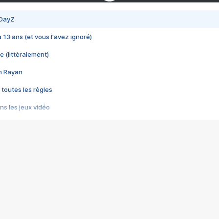
 DayZ
 a 13 ans (et vous l'avez ignoré)
e (littéralement)
im Rayan
 toutes les règles
s les jeux vidéo
us choquant de Rockstar ? - Le scandale BULLY
e plus moche de Steam
du RÊVE tourne au CAUCHEMAR
pendant 8 heures
it… à tort
umiliés par un jeu vidéo