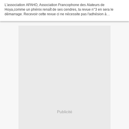
L'association AFAHO, Association Francophone des Alateurs de
Hoya,comme un phénix renaît de ses cendres, la revue n°3 en sera le
démarrage. Recevoir cette revue ci ne nécessite pas l'adhésion à
l'association, si vous êtes interessés, n'hésitez pas à me...
Publicité